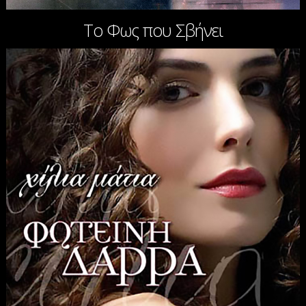
Το Φως που Σβήνει