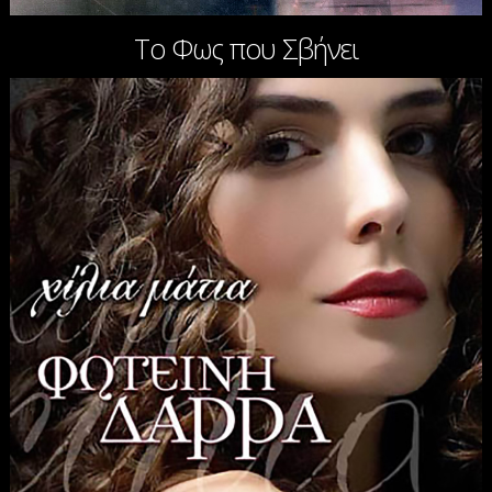
Το Φως που Σβήνει