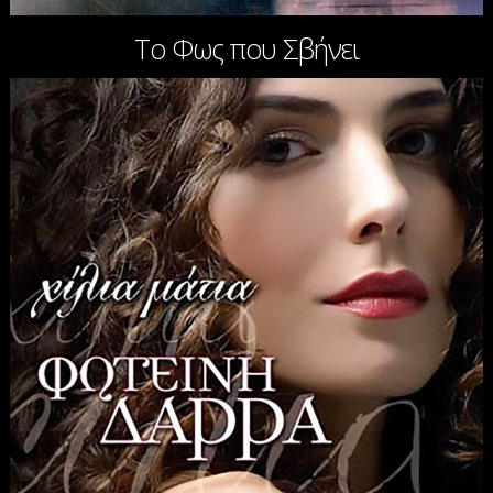
Το Φως που Σβήνει