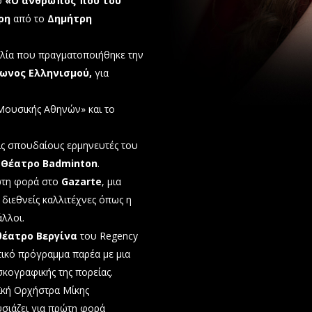
λο
«Ο άνθρωπος που του
ρη
από το
Δημήτρη
λία που πραγματοποιήθηκε την
ωνος Ελληνισμού,
για
Μουσικής Αθηνών» και το
ις σπουδαίους ερμηνευτές του
Θέατρο Badminton
.
ρώτη φορά στο
Gazarte
, μια
διεθνείς καλλιτέχνες όπως η
άλλοι.
θέατρο Βεργίνα
του Regency
τικό πρόγραμμα παρέα με μια
σκογραφικής της πορείας.
ϊκή Ορχήστρα Μίκης
σιάζει για πρώτη φορά