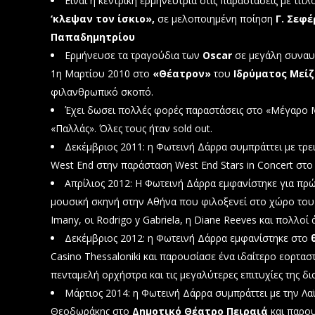
Είναι η κεντρική ερμηνεύτρια στις παραστάσεις με τίτ
‘κλεψαν τον ίσκιο»,
σε μελοποιημένη ποίηση
Γ. Σεφέ
Παπαδημητρίου
Ερμήνευσε τα τραγούδια των
Oscar
σε μεγάλη συναυ
1η Μαρτίου 2010 στο
«Θέατρον»
του
Ιδρύματος Μείζ
φιλανθρωπικό σκοπό.
Έχει δωσει πολλές φορές παραστάσεις στο «Μέγαρο 
«Παλλάς». Όλες τους ήταν sold out.
Δεκέμβριος 2011: η Φωτεινή Δάρρα συμπράττει με τρε
West End στην παράσταση West End Stars in Concert στο
Απρίλιος 2012: Η Φωτεινή Δάρρα εμφανίστηκε για π
μουσική σκηνή στην Αθήνα που φιλοξενεί στο χώρο του 
Imany, οι Rodrigo y Gabriela, η Diane Reeves και πολλοί 
Δεκέμβριος 2012: η Φωτεινή Δάρρα εμφανίστηκε στο
Casino Thessaloniki και παρουσίασε ένα ιδαίτερο εορτασ
πενταμελή ορχήστρα και τις μεγαλύτερες επιτυχίες της δι
Μάρτιος 2014: η Φωτεινή Δάρρα συμπράττει με την Λα
Θεοδωράκης στο
Δημοτικό Θέατρο Πειραιά
και παρου