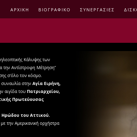
ΑΡΧΙΚΗ
ΒΙΟΓΡΑΦΙΚΟ
ΣΥΝΕΡΓΑΣΙΕΣ
ΔΙΣΚ
Τηλεοπτικής Κάλυψης των
ια την Αντίστροφη Μέτρηση”
σης σ’όλο τον κόσμο.
η συναυλία στην
Αγία Ειρήνη,
ν αιγίδα του
Πατριαρχείου,
τικής Πρωτεύουσας
 Ηρώδου του Αττικού.
με την Αμερικανική ορχήστρα