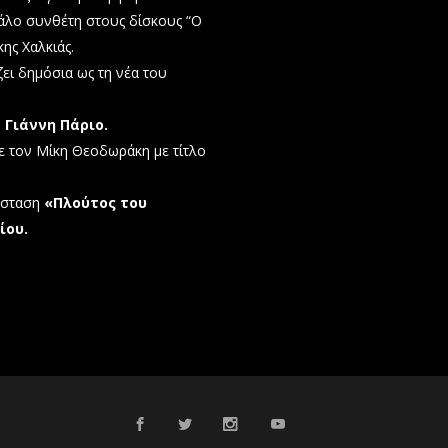
γάλο συνθέτη στους δίσκους “Ο
κης Χαλκιάς.
ει δημόσια ως τη νέα του
ν
Γιάννη Πάριο.
ε τον Μίκη Θεοδωράκη με τίτλο
άσταση
«Πλούτος του
ίου.