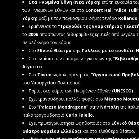
Στα Ηνωμένα Έθνη (Νέα Υόρκη)
επί τη ευκαιρία τ
των Ηνωμένων Εθνών και στο
Concert Hall “Alice Tulli
Υόρκη)
μαζί με τον παγκοσμίου φήμης τενόρο
Rollando 
Ερμήνευσε το
“Τραγούδι της Εναρκτήριας Τελετής
το
2006
αποσπώντας διθυραμβικές κριτικές από μεγάλα τ
σε ολόκληρο τον κόσμο.
Στο
Εθνικό Θέατρο της Γαλλίας με το συνθέτη
Στο πλαίσιο των επίσημων εγκαινίων της
“Βιβλιοθήκ
Αίγυπτο
Στο
Τόκυο
ως καλεσμένη του
“Οργανισμού Προβολ
του Υπουργείου Πολιτισμού.
Παρίσι στο κτίριο των Ηνωμένων Εθνών
(UNESCO)
Εχει τραγουδήσει πολλές φορές στο
Μέγαρο Μουσι
Στο
“
Palazzo
Mondragone
”
στην
Νάπολη
της Ιταλί
Ιταλό τραγουδοποιό
Carlo
Faiello
.
Εχει πρωταγωνιστήσει ως ηθοποιός στο
Εθνικό θέατ
Θέατρο Βορείου Ελλάδος)
και στο ελεύθερο θέατρο.