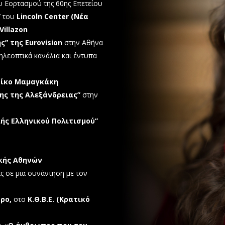
ου Εορτασμού της 60ης Επετείου
”
του
Lincoln Center (Νέα
Villazon
” της Eurovision
στην Αθήνα
ηλεοπτικά κανάλια και έντυπα
 Νίκο Μαμαγκάκη
ης της Αλεξάνδρειας”
στην
ής Ελληνικού Πολιτισμού”
κής Αθηνών
ας σε μια συνάντηση με τον
ρο,
στο
Κ.Θ.Β.Ε. (Κρατικό