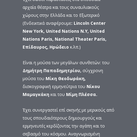
αρχαία θέατρα και τους συναυλιακούς
χώρους στην Ελλάδα και το Εξωτερικό
(Ενδεικτικά αναφέρουμε
: Lincoln Center
New York, United Nations N.Y,
United
Nations Paris, National Theater Paris,
Επίδαυρος, Ηρώδειο
κ.λπ.)
Είναι η μούσα των μεγάλων συνθετών: του
Δημήτρη Παπαδημητρίου,
σύγχρονη
μούσα του
Μίκη Θεοδωράκη,
δισκογραφική ερμηνεύτρια του
Νίκου
Μαμαγκάκη
και του
Μίμη Πλέσσα.
Έχει συνεργαστεί επί σκηνής με μερικούς από
τους σπουδαιότερους δημιουργούς και
ερμηνευτές κερδίζοντας την αγάπη και το
σεβασμό του κόσμου. Αναγνωρισμένη