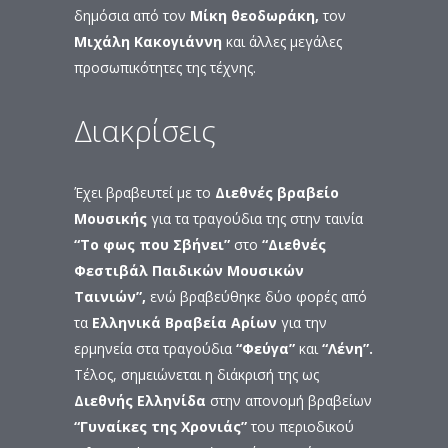
δημόσια από τον
Μίκη θεοδωράκη,
τον
Μιχάλη Κακογιάννη
και άλλες μεγάλες
προσωπικότητες της τέχνης.
Διακρίσεις
Έχει βραβευτεί με το
Διεθνές βραβείο
Μουσικής
για τα τραγούδια της στην ταινία
“Το φως που Σβήνει”
στο
“Διεθνές
Φεστιβάλ Παιδικών Μουσικών
Ταινιών”,
ενώ βραβεύθηκε δύο φορές από
τα
Ελληνικά Βραβεία Αρίων
για την
ερμηνεία στα τραγούδια
“Φεύγα”
και
“Λένη”.
Τέλος, σημειώνεται η διάκρισή της ως
Διεθνής Ελληνίδα
στην απονομή βραβείων
“Γυναίκες της Χρονιάς”
του περιοδικού