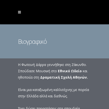
Βιογραφικό
Η Φωτεινή Δάρρα γεννήθηκε στη Ζάκυνθο.
Σπούδασε Μουσική στο
Εθνικό Ωδείο
και
ηθοποιία στη
Δραματική Σχολή Αθηνών.
Είναι μια καταξιωμένη καλλιτέχνης με πορεία
στην Ελλάδα αλλά και διεθνώς.
Έχει δώσει παραστάσεις στα σπουδαία